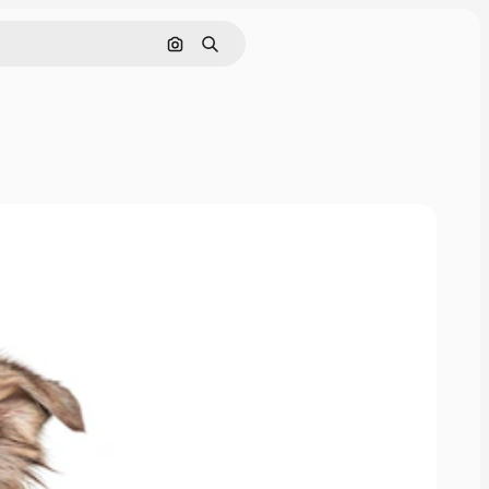
Поиск по изображению
Поиск