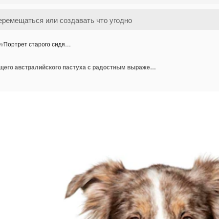
и
/
Портрет старого сидя…
Портрет старого сидящего австралийского пастуха с радостным выражением лица, изолированный на белом