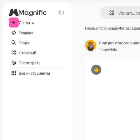
Создать
Главная
/
Стоковый
/
Фотографи
Главная
Поиск
lifeonwhite
Стоковый
Посмотреть
Премиум
Все инструменты