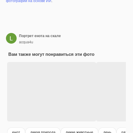
фотографий на основе ИИ
.
Портрет енота на скале
acqua4u
Вам также могут понравиться эти фото
енот
дикая природа
дикие животные
день
nature