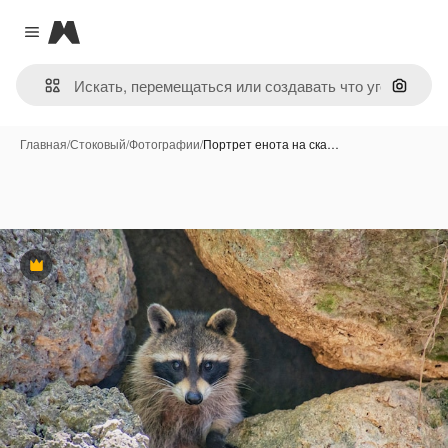
Magnific
Close menu
Поиск 
Главная
/
Стоковый
/
Фотографии
/
Портрет енота на ска…
Премиум