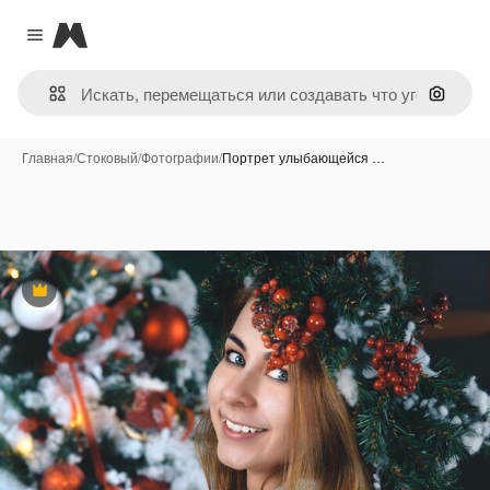
Magnific
Close menu
Поиск 
Главная
/
Стоковый
/
Фотографии
/
Портрет улыбающейся …
Премиум