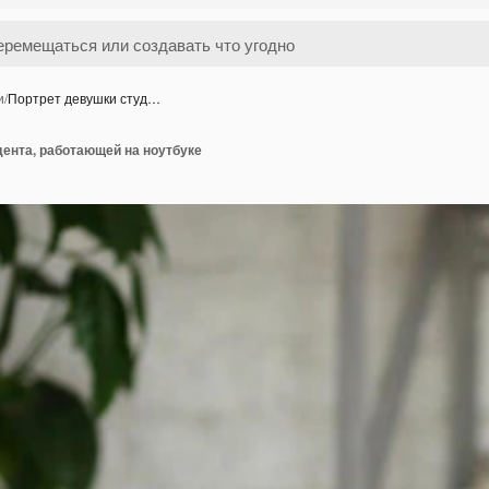
и
/
Портрет девушки студ…
дента, работающей на ноутбуке