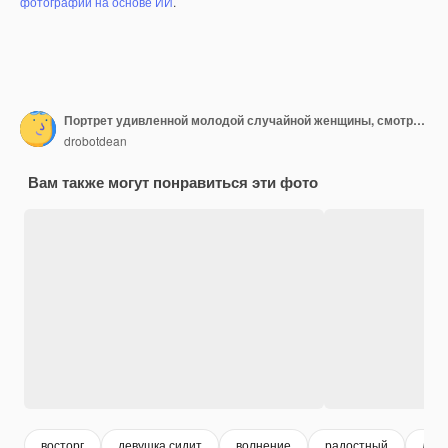
фотографий на основе ИИ
.
Портрет удивленной молодой случайной женщины, смотрящей на ноутбук
drobotdean
Вам также могут понравиться эти фото
восторг
девушка сидит
волнение
радостный
люд