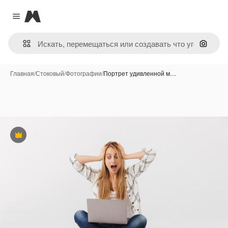
Magnific
Close menu
Поиск 
Главная
/
Стоковый
/
Фотографии
/
Портрет удивленной м…
Премиум