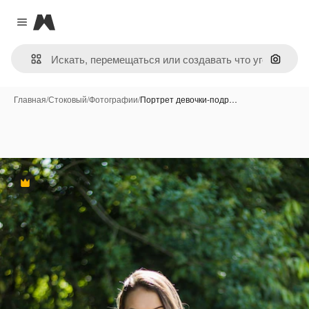
Magnific
Close menu
Поиск 
Главная
/
Стоковый
/
Фотографии
/
Портрет девочки-подр…
Премиум