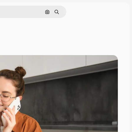
Поиск по изображению
Поиск