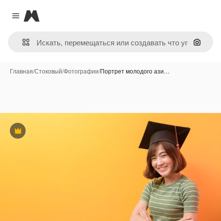
Magnific
Close menu
Поиск 
Главная
/
Стоковый
/
Фотографии
/
Портрет молодого ази…
Премиум