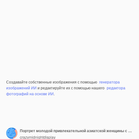
Создавайте собственные изображения с помощью
генератора
изображений ИИ
и редактируйте их с помощью нашего
редактора
фотографий на основе ИИ
.
Портрет молодой привлекательной азиатской женщины с длинными волосами в голубом костюме изолированном на стене. тощая красивая женщина позирует с обнаженным плечом. модельные тесты красивой дамы
crazymidnightdisplay