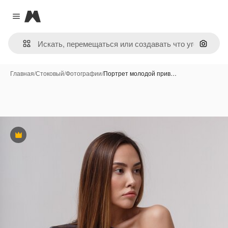
Magnific
Close menu
Поиск 
Главная
/
Стоковый
/
Фотографии
/
Портрет молодой прив…
Премиум