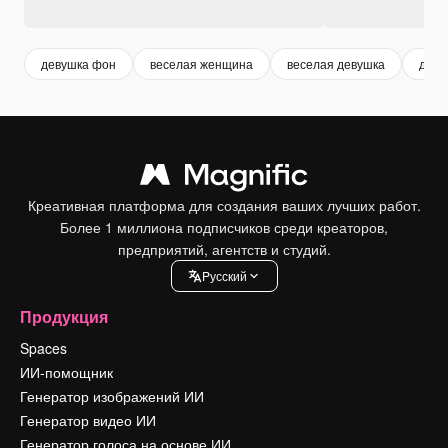
девушка фон
веселая женщина
веселая девушка
деву
Креативная платформа для создания ваших лучших работ.
Более 1 миллиона подписчиков среди креаторов,
предприятий, агентств и студий.
Pусский
Продукция
Spaces
ИИ-помощник
Генератор изображений ИИ
Генератор видео ИИ
Генератор голоса на основе ИИ