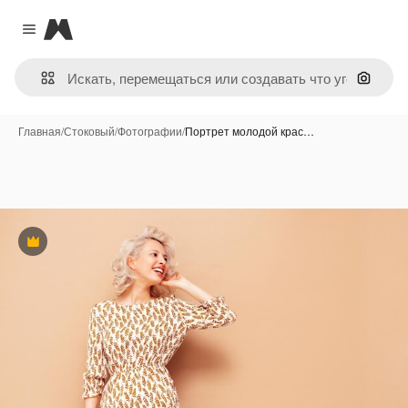
Magnific
Close menu
Поиск 
Главная
/
Стоковый
/
Фотографии
/
Портрет молодой крас…
Премиум