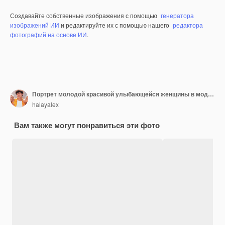
Создавайте собственные изображения с помощью
генератора
изображений ИИ
и редактируйте их с помощью нашего
редактора
фотографий на основе ИИ
.
Портрет молодой красивой улыбающейся женщины в модном летнем платье Сексуальная беззаботная блондинка позирует возле бежевой стены в студии Позитивная модель веселится в помещении Веселая и счастливая
halayalex
Вам также могут понравиться эти фото