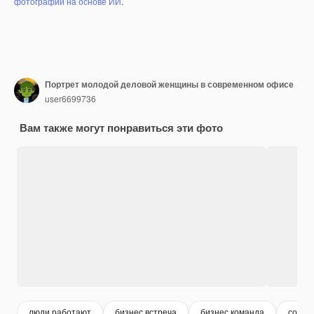
фотографий на основе ИИ
.
Портрет молодой деловой женщины в современном офисе
user6699736
Вам также могут понравиться эти фото
люди работают
бизнес встреча
бизнес команда
совещ