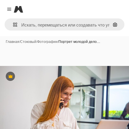
Magnific
Close menu
Поиск 
Главная
/
Стоковый
/
Фотографии
/
Портрет молодой дело…
Премиум