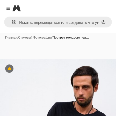
Magnific
Close menu
Поиск 
Главная
/
Стоковый
/
Фотографии
/
Портрет молодого чел…
Премиум