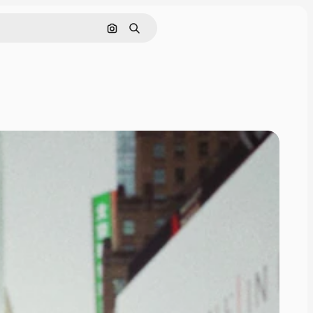
Поиск по изображению
Поиск