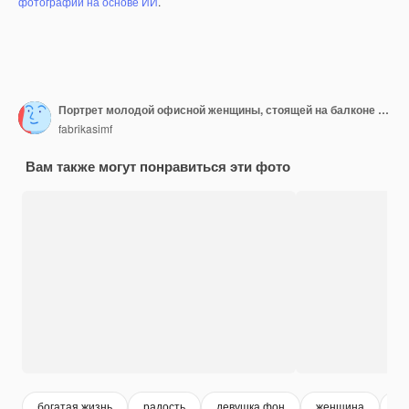
фотографий на основе ИИ
.
Портрет молодой офисной женщины, стоящей на балконе и наслаждающейся видом на город
fabrikasimf
Вам также могут понравиться эти фото
богатая жизнь
радость
девушка фон
женщина
де