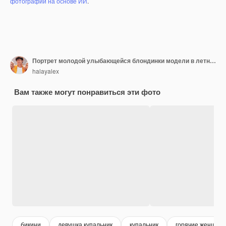
фотографий на основе ИИ
.
Портрет молодой улыбающейся блондинки модели в летнем купальнике красочный купальный костюм Сексуальная беззаботная женщина веселится и сходит с ума Женщина позирует возле розовой стены в студии Веселая и счастливая
halayalex
Вам также могут понравиться эти фото
бикини
девушка купальник
купальник
горячие женщин