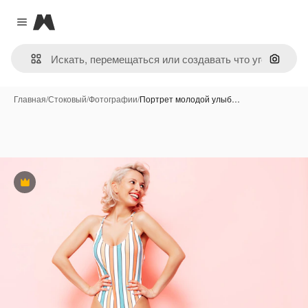
Magnific
Close menu
Поиск 
Главная
/
Стоковый
/
Фотографии
/
Портрет молодой улыб…
Премиум