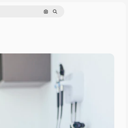
Поиск по изображению
Поиск