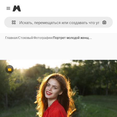
Magnific
Close menu
Поиск 
Главная
/
Стоковый
/
Фотографии
/
Портрет молодой женщ…
Премиум