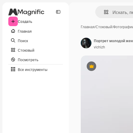
Создать
Главная
/
Стоковый
/
Фотографи
Главная
Поиск
Портрет молодой жен
vichizh
Стоковый
Посмотреть
Премиум
Все инструменты