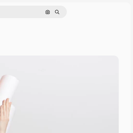
Поиск по изображению
Поиск