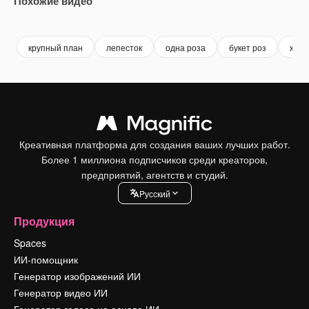
Похожие видео
Premium
Premium
Сгенерировано с помощью ИИ
Premium
Premium
Сгенериров
крупный план
лепесток
одна роза
букет роз
женщ
Креативная платформа для создания ваших лучших работ.
Более 1 миллиона подписчиков среди креаторов,
предприятий, агентств и студий.
Pусский
Продукция
Spaces
ИИ-помощник
Генератор изображений ИИ
Генератор видео ИИ