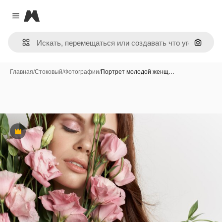
Magnific
Close menu
Поиск 
Главная
/
Стоковый
/
Фотографии
/
Портрет молодой женщ…
Премиум