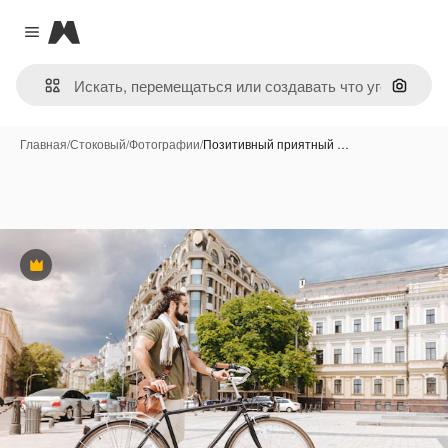
Magnific
Close menu
Поиск 
Главная
/
Стоковый
/
Фотографии
/
Позитивный приятный …
Премиум