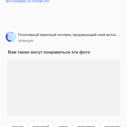
фотографий на основе ИИ
.
Позитивный приятный человек, продирающий свой велосипед во время езды по городу
zinkevych
Вам также могут понравиться эти фото
здание
городской
город
велосипед
архитектура