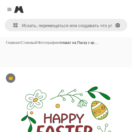
Magnific
Close menu
Поиск 
Главная
/
Стоковый
/
Фотографии
/
плакат на Пасху с кр…
Премиум