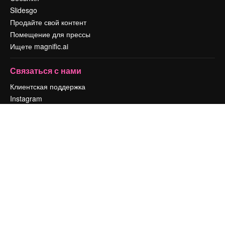
Slidesgo
Продайте свой контент
Помещение для прессы
Ищете magnific.ai
Связаться с нами
Клиентская поддержка
Instagram
YouTube
LinkedIn
TikTok
Discord
X
Reddit
Copyright © 2010-
2026
Freepik Company S.L.U.
Все права защищены
.