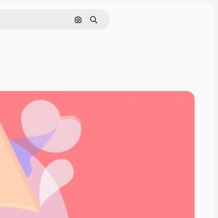
Поиск по изображению
Поиск