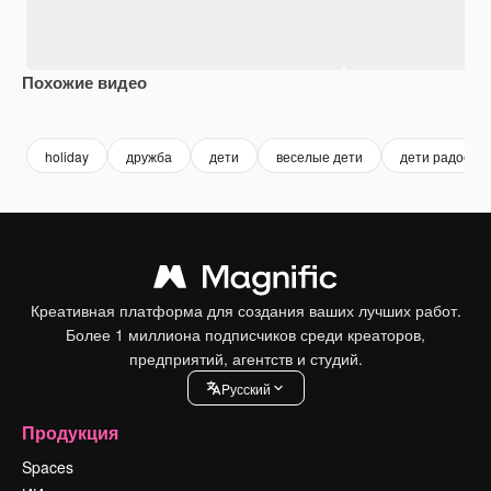
Похожие видео
Premium
Premium
holiday
дружба
дети
веселые дети
дети радость
Креативная платформа для создания ваших лучших работ.
Более 1 миллиона подписчиков среди креаторов,
предприятий, агентств и студий.
Pусский
Продукция
Spaces