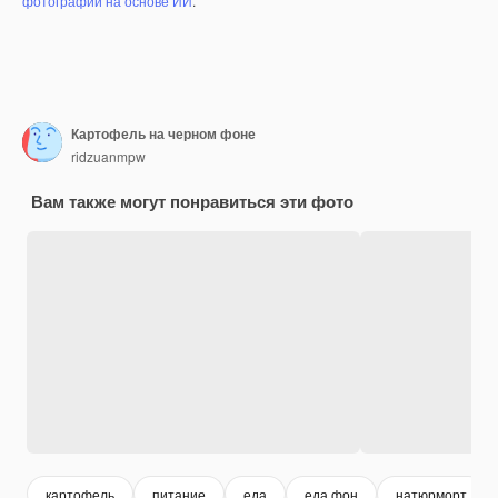
фотографий на основе ИИ
.
Картофель на черном фоне
ridzuanmpw
Вам также могут понравиться эти фото
картофель
питание
еда
еда фон
натюрморт