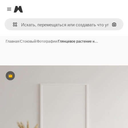
Magnific
Close menu
Поиск 
Главная
/
Стоковый
/
Фотографии
/
Глянцевое растение н…
Премиум