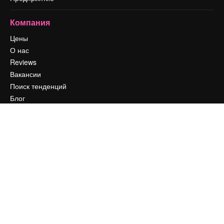
Компания
Цены
О нас
Reviews
Вакансии
Поиск тенденций
Блог
События
Slidesgo
Продайте свой контент
Помещение для прессы
Ищете magnific.ai
Связаться с нами
Клиентская поддержка
Instagram
YouTube