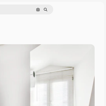
Поиск по изображению
Поиск