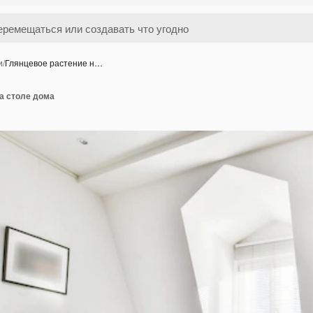
и
/
Глянцевое растение н…
а столе дома