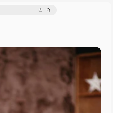
Поиск по изображению
Поиск