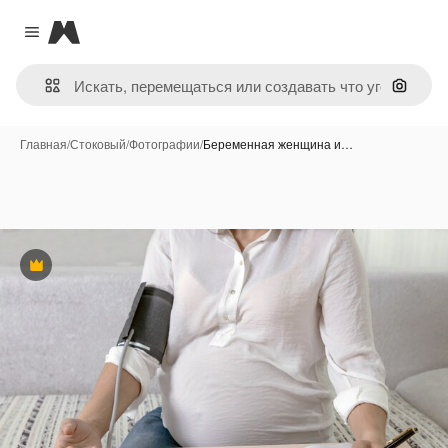
Magnific
Close menu
Поиск 
Главная
/
Стоковый
/
Фотографии
/
Беременная женщина и…
Премиум