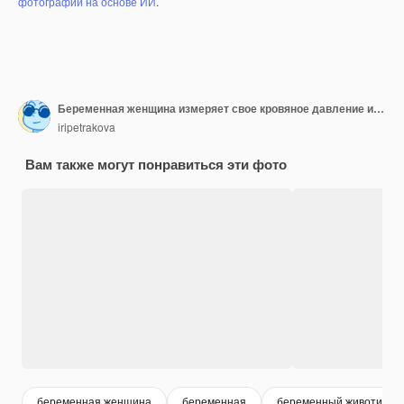
фотографий на основе ИИ
.
Беременная женщина измеряет свое кровяное давление и записывает результаты в блокнот.
iripetrakova
Вам также могут понравиться эти фото
беременная женщина
беременная
беременный животик