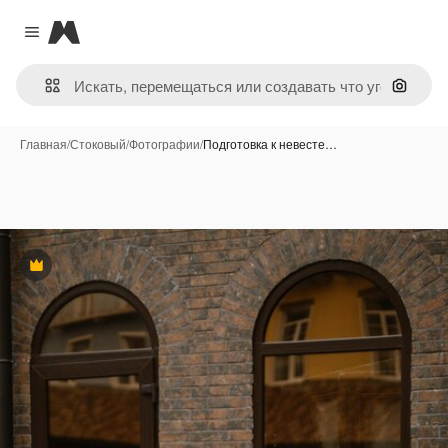
Magnific
Close menu
Поиск 
Главная
/
Стоковый
/
Фотографии
/
Подготовка к невесте…
Премиум