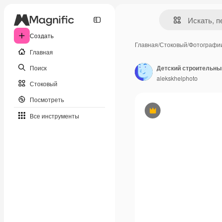
Создать
Главная
/
Стоковый
/
Фотографи
Главная
Поиск
alekskhelphoto
Стоковый
Посмотреть
Премиум
Все инструменты