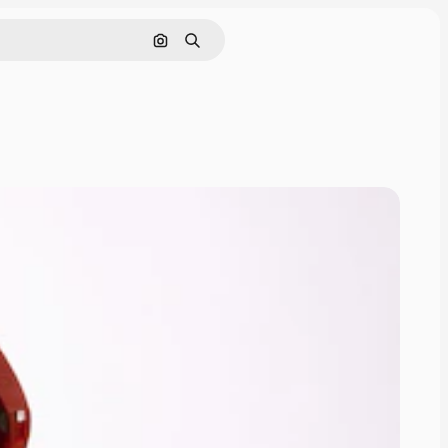
Поиск по изображению
Поиск