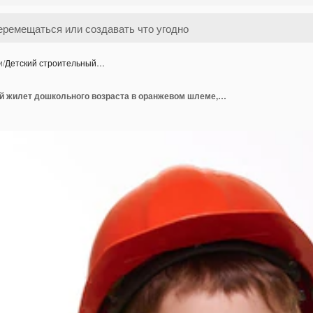
и
/
Детский строительный…
Детский строительный жилет дошкольного возраста в оранжевом шлеме, держа гаечный ключ и большой палец вверх, жестикулируя на белом изолированном фоне