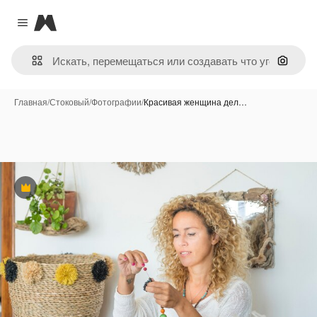
Magnific
Close menu
Поиск 
Главная
/
Стоковый
/
Фотографии
/
Красивая женщина дел…
Премиум