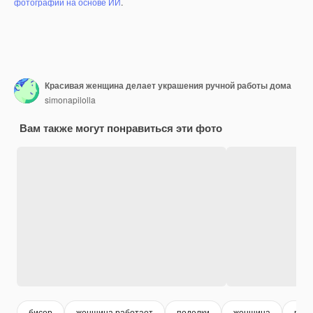
фотографий на основе ИИ
.
Красивая женщина делает украшения ручной работы дома
simonapilolla
Вам также могут понравиться эти фото
бисер
женщина работает
поделки
женщина
раб