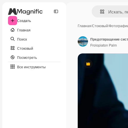
Создать
Главная
/
Стоковый
/
Фотографи
Главная
Поиск
Frolopiaton Palm
Стоковый
Посмотреть
Премиум
Все инструменты