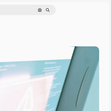
Поиск по изображению
Поиск