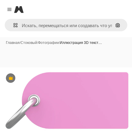
Magnific
Close menu
Поиск 
Главная
/
Стоковый
/
Фотографии
/
Иллюстрация 3D текст…
Премиум