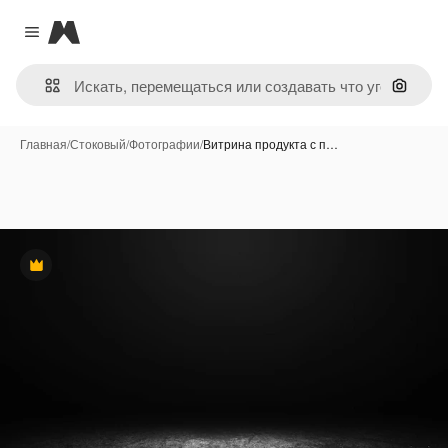
Magnific
Close menu
Поиск 
Главная
/
Стоковый
/
Фотографии
/
Витрина продукта с п…
Премиум