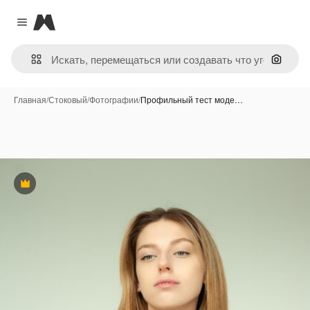
Magnific
Close menu
Поиск 
Главная
/
Стоковый
/
Фотографии
/
Профильный тест моде…
Премиум