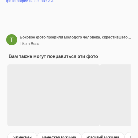
фотографий на основе ИИ
.
Боковое фото профиля молодого человека, скрестившего руки, выглядит пустым пространством, одетым в современный менеджер по одежде, изолированный на фиолетовом фоне
Like a Boss
Вам также могут понравиться эти фото
бизнесмен
менеджер мужчина
красивый мужчина
моло