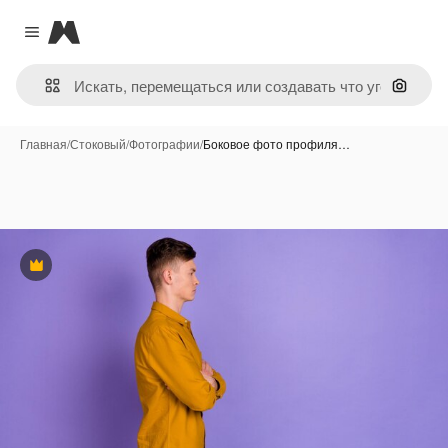
Magnific
Close menu
Поиск 
Главная
/
Стоковый
/
Фотографии
/
Боковое фото профиля…
Премиум