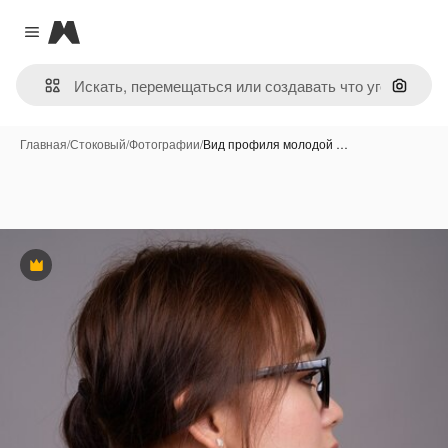
Magnific
Close menu
Поиск 
Главная
/
Стоковый
/
Фотографии
/
Вид профиля молодой …
Премиум