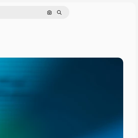
Поиск по изображению
Поиск