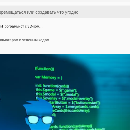
и
/
Программист с 3D-ком…
мпьютером и зеленым кодом