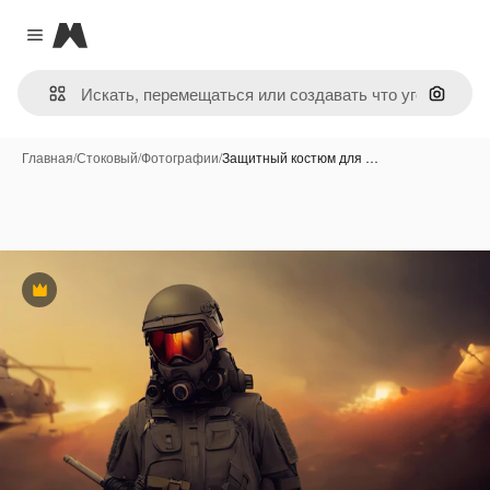
Magnific
Close menu
Поиск 
Главная
/
Стоковый
/
Фотографии
/
Защитный костюм для …
Премиум