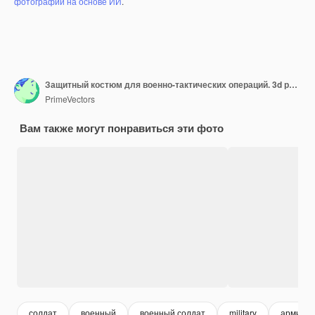
фотографий на основе ИИ
.
Защитный костюм для военно-тактических операций. 3d рендеринг. Растровая иллюстрация.
PrimeVectors
Вам также могут понравиться эти фото
солдат
военный
военный солдат
military
армия