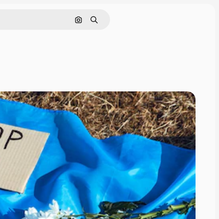
Поиск по изображению
Поиск