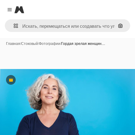
Magnific
Close menu
Поиск 
Главная
/
Стоковый
/
Фотографии
/
Гордая зрелая женщин…
Премиум