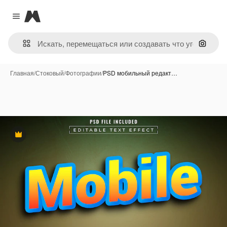
Magnific
Close menu
Поиск 
Главная
/
Стоковый
/
Фотографии
/
PSD мобильный редакт…
Премиум