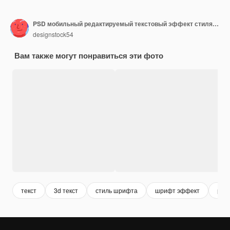
PSD мобильный редактируемый текстовый эффект стиля 3D
designstock54
Вам также могут понравиться эти фото
текст
3d текст
стиль шрифта
шрифт эффект
ред