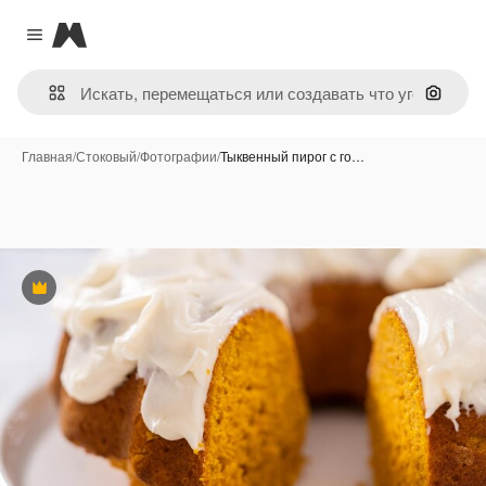
Magnific
Close menu
Поиск 
Главная
/
Стоковый
/
Фотографии
/
Тыквенный пирог с го…
Премиум