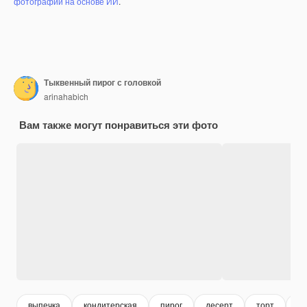
фотографий на основе ИИ
.
Тыквенный пирог с головкой
arinahabich
Вам также могут понравиться эти фото
выпечка
кондитерская
пирог
десерт
торт
сл