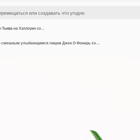
и
/
Тыква на Хэллоуин со…
Тыква на Хэллоуин со смешным улыбающимся лицом Джек О Фонарь хэллоуин тыква 3d рендеринг