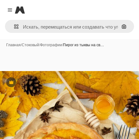
Magnific
Close menu
Поиск 
Главная
/
Стоковый
/
Фотографии
/
Пирог из тыквы на св…
Премиум