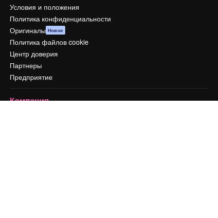
Условия и положения
Политика конфиденциальности
Оригиналы
Новое
Политика файлов cookie
Центр доверия
Партнеры
Предприятие
Компания
Цены
О нас
Reviews
Вакансии
Поиск тенденций
Блог
События
Slidesgo
Продайте свой контент