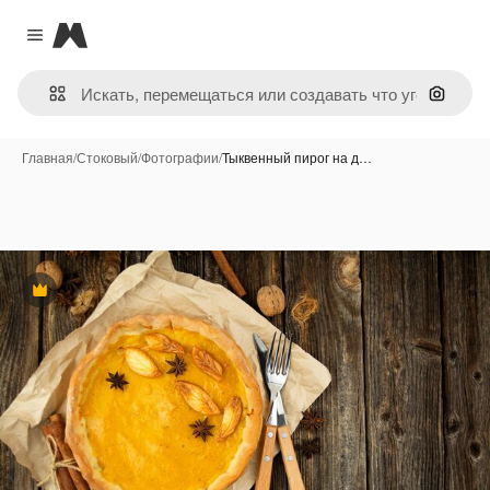
Magnific
Close menu
Поиск 
Главная
/
Стоковый
/
Фотографии
/
Тыквенный пирог на д…
Премиум