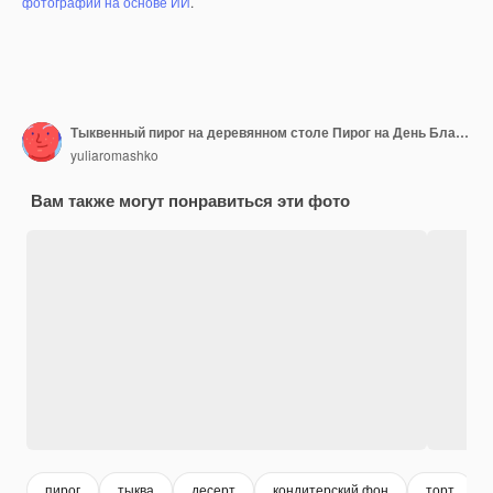
фотографий на основе ИИ
.
Тыквенный пирог на деревянном столе Пирог на День Благодарения Домашняя выпечка Копией пространства
yuliaromashko
Вам также могут понравиться эти фото
пирог
тыква
десерт
кондитерский фон
торт