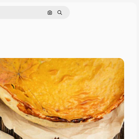
Поиск по изображению
Поиск