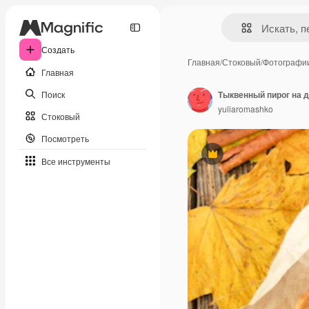
Создать
Главная
/
Стоковый
/
Фотографи
Главная
Поиск
yuliaromashko
Стоковый
Посмотреть
Премиум
Все инструменты