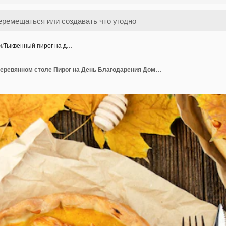
и
/
Тыквенный пирог на д…
Тыквенный пирог на деревянном столе Пирог на День Благодарения Домашняя выпечка Копией пространства