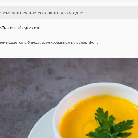
и
/
Тыквенный суп с ложк…
Тыквенный суп с ложкой подается в блюде, изолированном на сером фоне, вид сверху на бахрейнскую еду