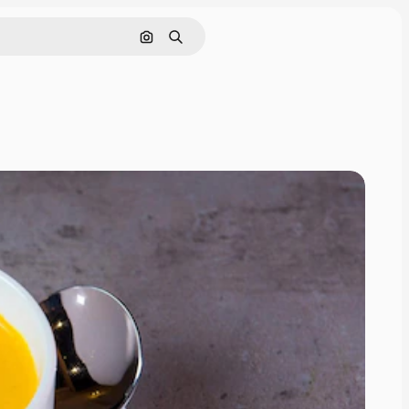
Поиск по изображению
Поиск