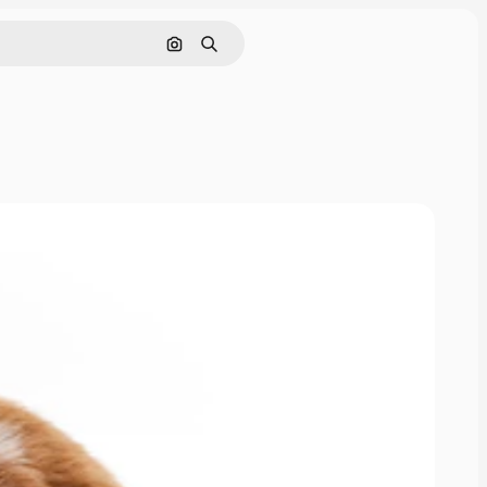
Поиск по изображению
Поиск