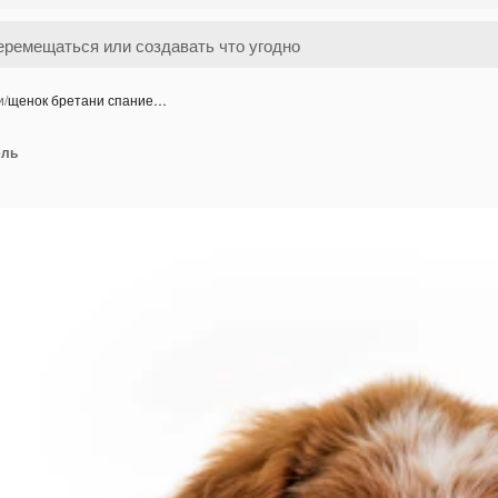
и
/
щенок бретани спание…
ель