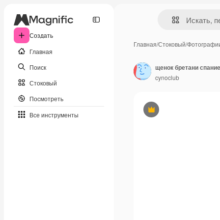
Создать
Главная
/
Стоковый
/
Фотографи
Главная
Поиск
щенок бретани спани
cynoclub
Стоковый
Посмотреть
Премиум
Все инструменты