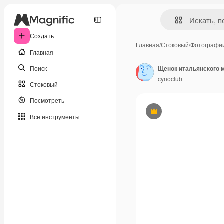
Создать
Главная
/
Стоковый
/
Фотографи
Главная
Поиск
Щенок итальянского 
cynoclub
Стоковый
Посмотреть
Премиум
Все инструменты