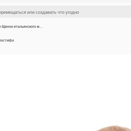
и
/
Щенок итальянского м…
мастифа